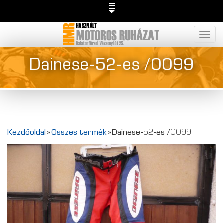
Togg
navig
Dainese-52-es /0099
Kezdőoldal
»
Összes termék
»
Dainese-52-es /0099