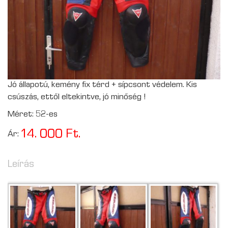
Jó állapotú, kemény fix térd + sípcsont védelem. Kis
csúszás, ettől eltekintve, jó minőség !
Méret: 52-es
14. 000 Ft.
Ár:
Leírás