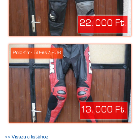
22. 000 Ft.
Polo-flm- 50-es / 808
13. 000 Ft.
<< Vissza a listához