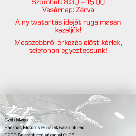
Szombat: 8:30 – 15:00
Vasárnap: Zárva
A nyitvatartás idejét rugalmasan
kezeljük!
Messzebbről érkezés előtt kérlek,
telefonon egyeztessünk!
Czéh István
Használt Motoros Ruházat Balatonfüred
8230 Balatonfüred Vázsonyi út 25.