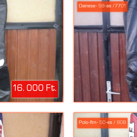
Dainese- 58-as /7701
16. 000 Ft.
Polo-flm- 50-es / 808