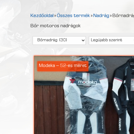
Kezdőoldal
»
Összes termék
»
Nadrág
»
Bőrnadrá
Bőr motoros nadrágok
Modeka – 52-es méret