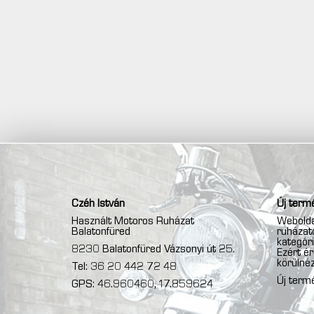
Czéh István
Új termé
Használt Motoros Ruházat
Webolda
Balatonfüred
ruházato
kategóri
8230 Balatonfüred Vázsonyi út 25.
Ezért é
körülnéz
Tel: 36 20 442 72 48
Új term
GPS: 46.960460, 17.859624