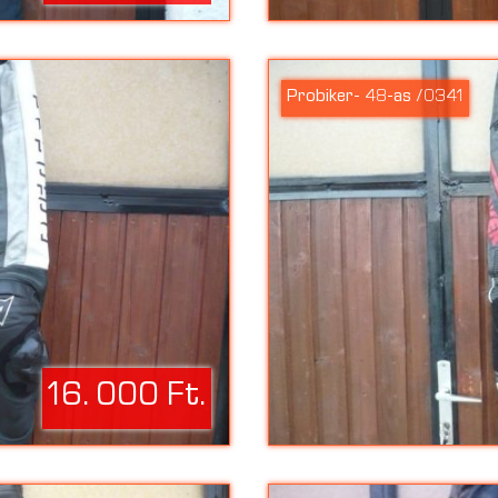
Probiker- 48-as /0341
16. 000 Ft.