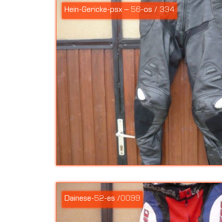
Hein-Gericke-psx – 56-os / 334
Dainese-52-es /0099