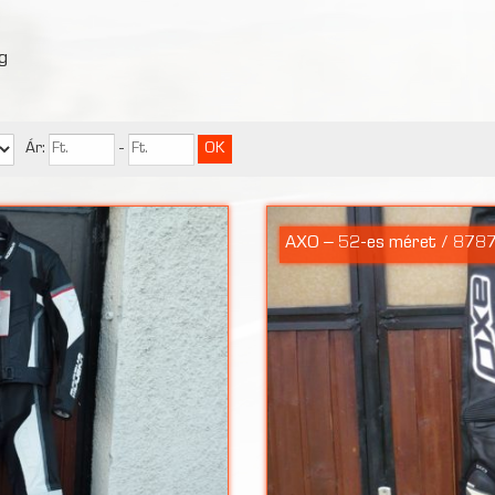
g
Ár:
-
AXO – 52-es méret / 878