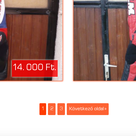
14. 000 Ft.
1
2
3
Következő oldal »