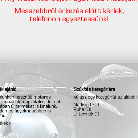
Messzebbről érkezés előtt kérlek,
telefonon egyeztessünk!
k ajánló
Szűkítés kategóriára
lunkon használt motoros
Válasz egy kategóriát az alábbi l
t kínálunk megvételre, de több
Nadrág
(30)
ában új terméket is kínálunk.
Ruha
(3)
rdemes figyelmesebben is
Új termék
(1)
ni.
ékek »