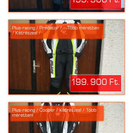
199. 900 Ft.
Plus-racing / Predator / – Több méretben
/ Kétrészes! /
199. 900 Ft.
Plus-racing / Cooper / Kétrészes! / Több
méretben!