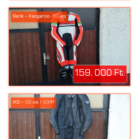
Berik – Kangaroo -50-es
159. 000 Ft.
IXS – 56-os / 2341