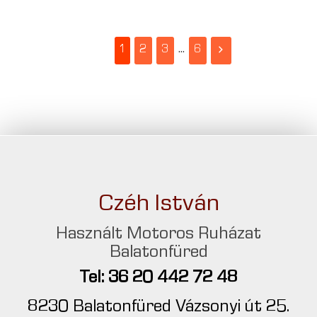
1
2
3
...
6
Czéh István
Használt Motoros Ruházat
Balatonfüred
Tel: 36 20 442 72 48
8230 Balatonfüred Vázsonyi út 25.