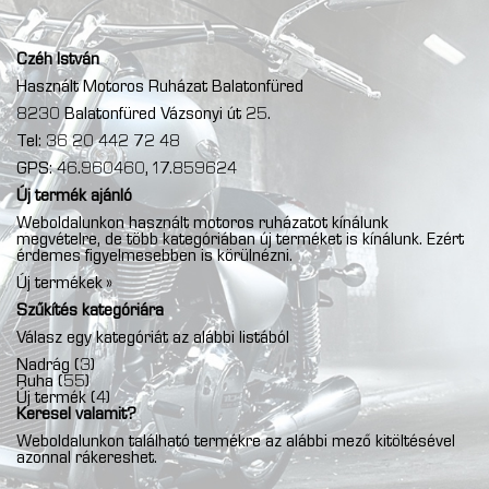
Czéh István
Használt Motoros Ruházat Balatonfüred
8230 Balatonfüred Vázsonyi út 25.
Tel: 36 20 442 72 48
GPS: 46.960460, 17.859624
Új termék ajánló
Weboldalunkon használt motoros ruházatot kínálunk
megvételre, de több kategóriában új terméket is kínálunk. Ezért
érdemes figyelmesebben is körülnézni.
Új termékek »
Szűkítés kategóriára
Válasz egy kategóriát az alábbi listából
Nadrág
(3)
Ruha
(55)
Új termék
(4)
Keresel valamit?
Weboldalunkon található termékre az alábbi mező kitöltésével
azonnal rákereshet.