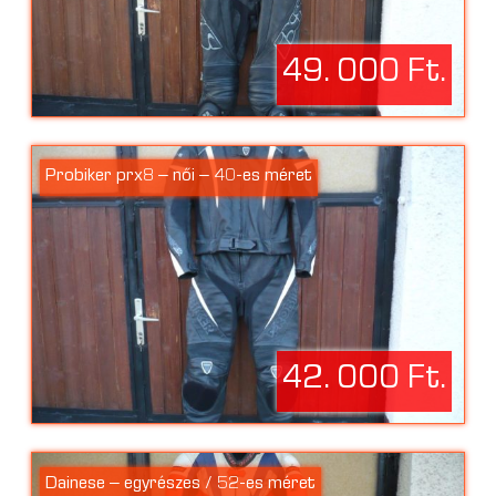
49. 000 Ft.
Probiker prx8 – női – 40-es méret
42. 000 Ft.
Dainese – egyrészes / 52-es méret