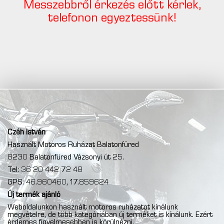
Messzebbről érkezés előtt kérlek,
telefonon egyeztessünk!
Czéh István
Használt Motoros Ruházat Balatonfüred
8230 Balatonfüred Vázsonyi út 25.
Tel: 36 20 442 72 48
GPS: 46.960460, 17.859624
Új termék ajánló
Weboldalunkon használt motoros ruházatot kínálunk
megvételre, de több kategóriában új terméket is kínálunk. Ezért
érdemes figyelmesebben is körülnézni.