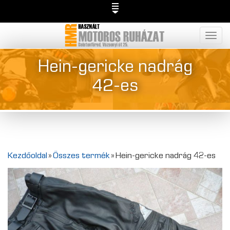
Togg
navig
Hein-gericke nadrág
42-es
Kezdőoldal
»
Összes termék
»
Hein-gericke nadrág 42-es