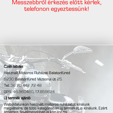
Messzebbről érkezés előtt kérlek,
telefonon egyeztessünk!
Czéh István
Használt Motoros Ruházat Balatonfüred
8230 Balatonfüred Vázsonyi út 25.
Tel: 36 20 442 72 48
GPS: 46.960460, 17.859624
Új termék ajánló
Weboldalunkon használt motoros ruházatot kínálunk
megvételre, de több kategóriában új terméket is kínálunk. Ezért
érdemes figyelmesebben is körülnézni.