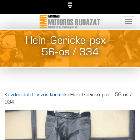
Togg
navig
Hein-Gericke-psx –
56-os / 334
Kezdőoldal
»
Összes termék
»
Hein-Gericke-psx – 56-os /
334