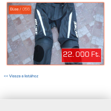
Büse / 056
22. 000 Ft.
<< Vissza a listához