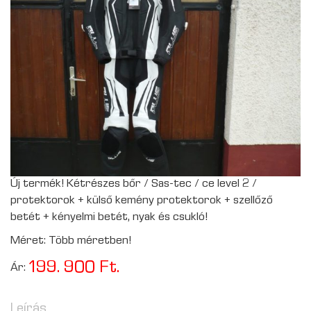
Új termék! Kétrészes bőr / Sas-tec / ce level 2 /
protektorok + külső kemény protektorok + szellőző
betét + kényelmi betét, nyak és csukló!
Méret: Több méretben!
199. 900 Ft.
Ár:
Leírás