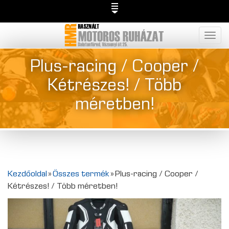
Togg
navig
Plus-racing / Cooper /
Kétrészes! / Több
méretben!
Kezdőoldal
»
Összes termék
»
Plus-racing / Cooper /
Kétrészes! / Több méretben!