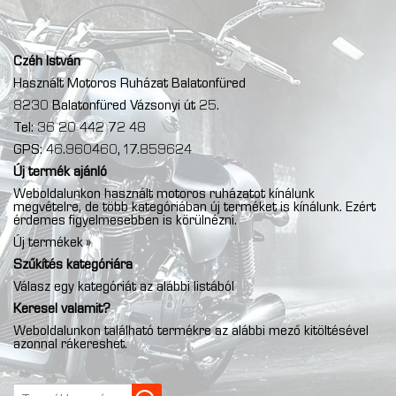
Czéh István
Használt Motoros Ruházat Balatonfüred
8230 Balatonfüred Vázsonyi út 25.
Tel: 36 20 442 72 48
GPS: 46.960460, 17.859624
Új termék ajánló
Weboldalunkon használt motoros ruházatot kínálunk
megvételre, de több kategóriában új terméket is kínálunk. Ezért
érdemes figyelmesebben is körülnézni.
Új termékek »
Szűkítés kategóriára
Válasz egy kategóriát az alábbi listából
Keresel valamit?
Weboldalunkon található termékre az alábbi mező kitöltésével
azonnal rákereshet.