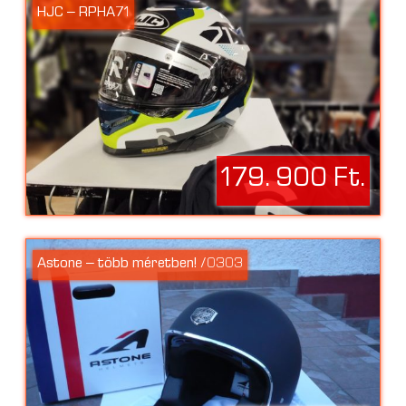
HJC – RPHA71
179. 900 Ft.
Astone – több méretben! /0303