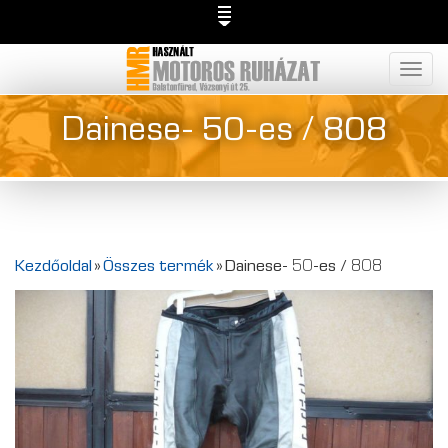
Togg
navig
Dainese- 50-es / 808
Kezdőoldal
»
Összes termék
»
Dainese- 50-es / 808