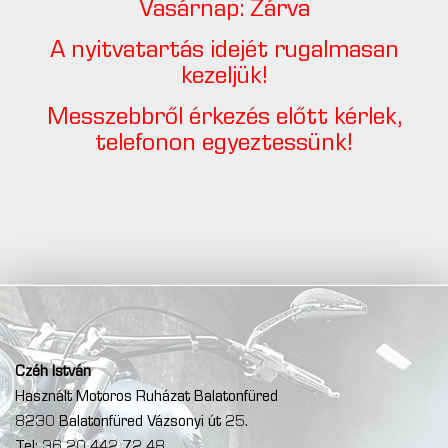
Vasárnap: Zárva
A nyitvatartás idejét rugalmasan
kezeljük!
Messzebbről érkezés előtt kérlek,
telefonon egyeztessünk!
Czéh István
Használt Motoros Ruházat Balatonfüred
8230 Balatonfüred Vázsonyi út 25.
Tel: 36 20 442 72 48