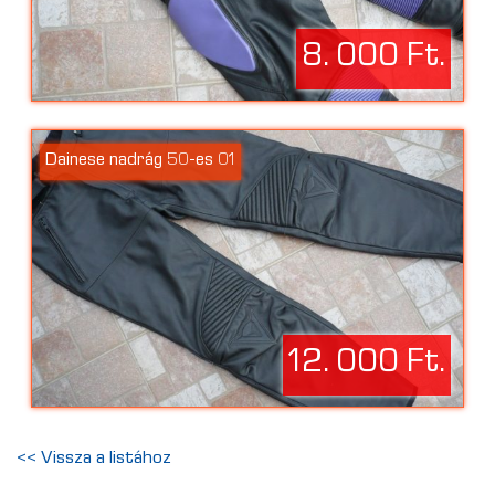
8. 000 Ft.
Dainese nadrág 50-es 01
12. 000 Ft.
<< Vissza a listához