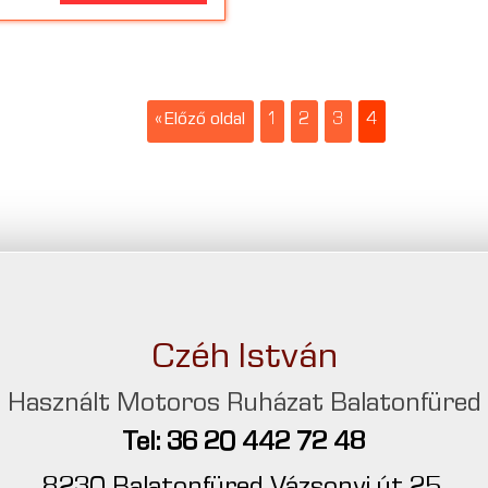
« Előző oldal
1
2
3
4
Czéh István
Használt Motoros Ruházat Balatonfüred
Tel: 36 20 442 72 48