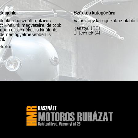
k ajánló
Szűkítés kategóriára
lunkon használt motoros
Válasz egy kategóriát az alábbi l
t kínálunk megvételre, de több
Kesztyű
(33)
ában új terméket is kínálunk.
Új termék
(4)
rdemes figyelmesebben is
ni.
ékek »