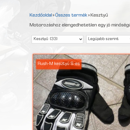
Kezdőoldal
»
Összes termék
»
Kesztyű
Motorozáshoz elengedhetetlen egy jó minőségű
Rush-M kesztyű S-es