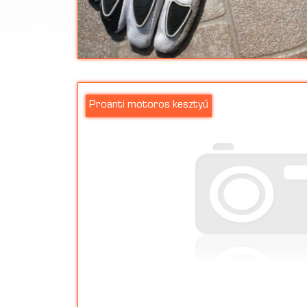
Proanti motoros kesztyű