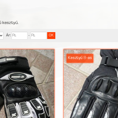
 kesztyű.
Ár:
-
Kesztyű 8-as