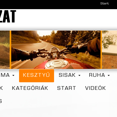
Start
ZMA
KESZTYŰ
SISAK
RUHA
K
KATEGÓRIÁK
START
VIDEÓK
S