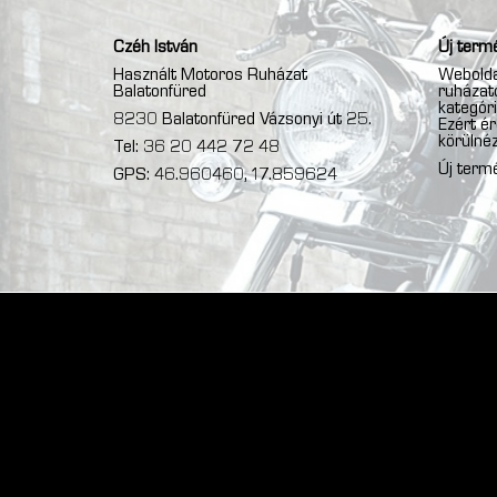
Czéh István
Új termé
Használt Motoros Ruházat
Webolda
Balatonfüred
ruházato
kategóri
8230 Balatonfüred Vázsonyi út 25.
Ezért é
körülnéz
Tel: 36 20 442 72 48
Új term
GPS: 46.960460, 17.859624