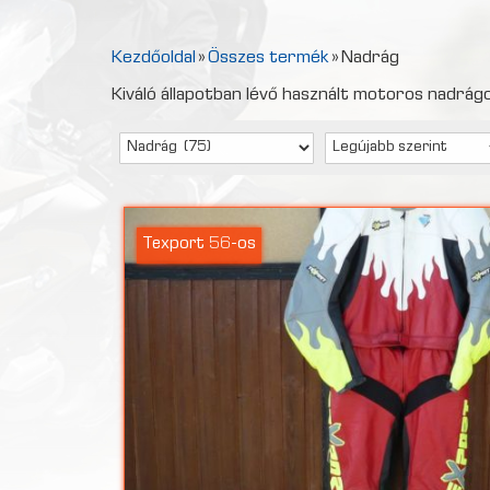
Kezdőoldal
»
Összes termék
»
Nadrág
Kiváló állapotban lévő használt motoros nadrág
Texport 56-os