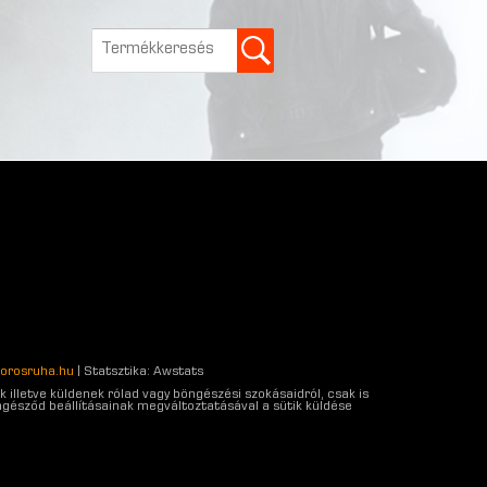
orosruha.hu
| Statsztika: Awstats
 illetve küldenek rólad vagy böngészési szokásaidról, csak is
gésződ beállításainak megváltoztatásával a sütik küldése