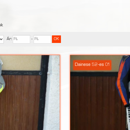
ok
Ár:
-
Dainese 52-es 01