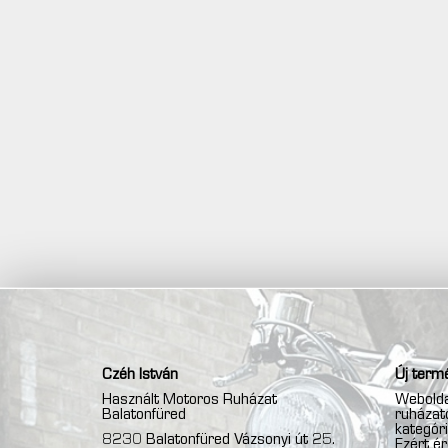
Czéh István
Új termé
Használt Motoros Ruházat
Webolda
Balatonfüred
ruházato
kategóri
8230 Balatonfüred Vázsonyi út 25.
Ezért é