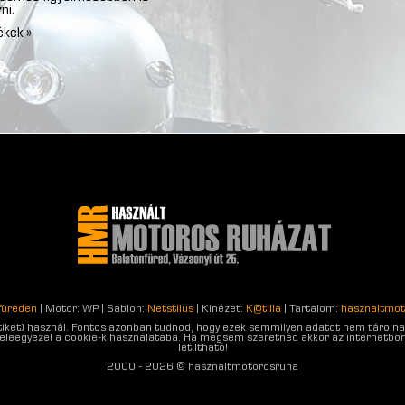
ni.
ékek »
füreden
| Motor: WP | Sablon:
Netstilus
| Kinézet:
K@tilla
| Tartalom:
hasznaltmot
sütiket) használ. Fontos azonban tudnod, hogy ezek semmilyen adatot nem tárolnak
 beleegyezel a cookie-k használatába. Ha mégsem szeretnéd akkor az internetbön
letiltható!
2000 - 2026 © hasznaltmotorosruha