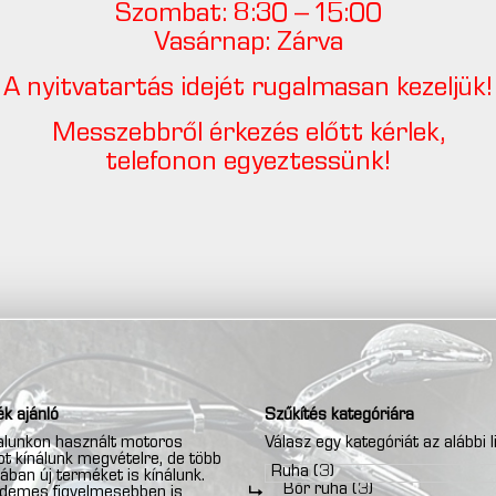
Szombat: 8:30 – 15:00
Vasárnap: Zárva
A nyitvatartás idejét rugalmasan kezeljük!
Messzebbről érkezés előtt kérlek,
telefonon egyeztessünk!
k ajánló
Szűkítés kategóriára
lunkon használt motoros
Válasz egy kategóriát az alábbi l
t kínálunk megvételre, de több
Ruha
(3)
ában új terméket is kínálunk.
Bőr ruha
(3)
rdemes figyelmesebben is