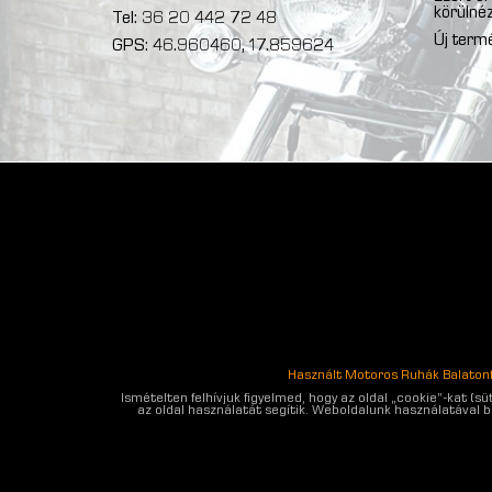
körülnéz
Tel: 36 20 442 72 48
Új term
GPS: 46.960460, 17.859624
Használt Motoros Ruhák Balaton
Ismételten felhívjuk figyelmed, hogy az oldal „cookie”-kat (
az oldal használatát segítik. Weboldalunk használatával