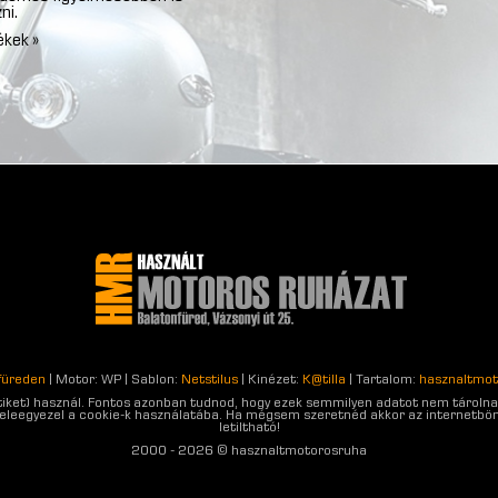
ni.
ékek »
füreden
| Motor: WP | Sablon:
Netstilus
| Kinézet:
K@tilla
| Tartalom:
hasznaltmot
sütiket) használ. Fontos azonban tudnod, hogy ezek semmilyen adatot nem tárolnak
 beleegyezel a cookie-k használatába. Ha mégsem szeretnéd akkor az internetbön
letiltható!
2000 - 2026 © hasznaltmotorosruha