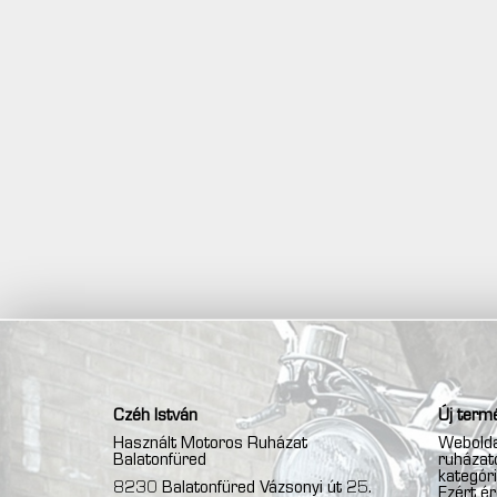
Czéh István
Új termé
Használt Motoros Ruházat
Webolda
Balatonfüred
ruházato
kategóri
8230 Balatonfüred Vázsonyi út 25.
Ezért é