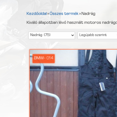
Kezdőoldal
»
Összes termék
»
Nadrág
Kiváló állapotban lévő használt motoros nadrág
BMW- 014