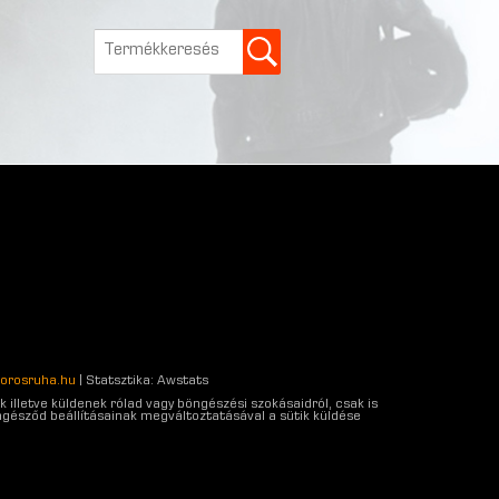
orosruha.hu
| Statsztika: Awstats
 illetve küldenek rólad vagy böngészési szokásaidról, csak is
gésződ beállításainak megváltoztatásával a sütik küldése