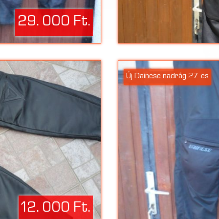
29. 000 Ft.
Új Dainese nadrág 27-es
12. 000 Ft.